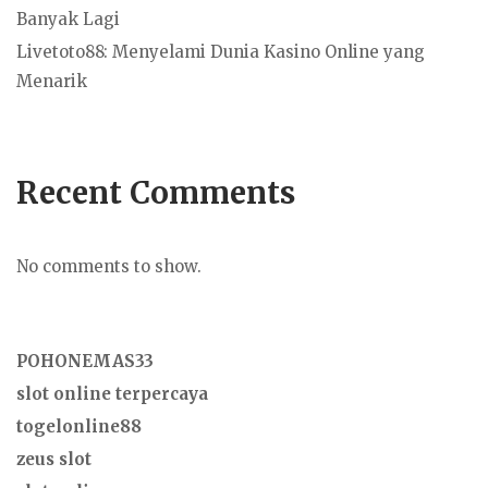
Banyak Lagi
Livetoto88: Menyelami Dunia Kasino Online yang
Menarik
Recent Comments
No comments to show.
POHONEMAS33
slot online terpercaya
togelonline88
zeus slot