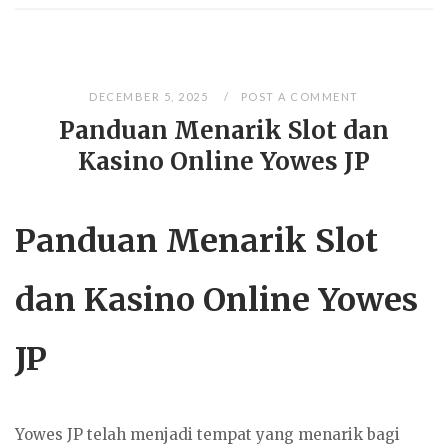
DECEMBER 5, 2025
POST A COMMENT
Panduan Menarik Slot dan
Kasino Online Yowes JP
Panduan Menarik Slot
dan Kasino Online Yowes
JP
Yowes JP telah menjadi tempat yang menarik bagi