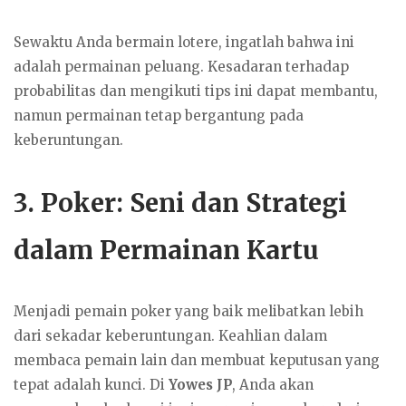
Sewaktu Anda bermain lotere, ingatlah bahwa ini
adalah permainan peluang. Kesadaran terhadap
probabilitas dan mengikuti tips ini dapat membantu,
namun permainan tetap bergantung pada
keberuntungan.
3. Poker: Seni dan Strategi
dalam Permainan Kartu
Menjadi pemain poker yang baik melibatkan lebih
dari sekadar keberuntungan. Keahlian dalam
membaca pemain lain dan membuat keputusan yang
tepat adalah kunci. Di
Yowes JP
, Anda akan