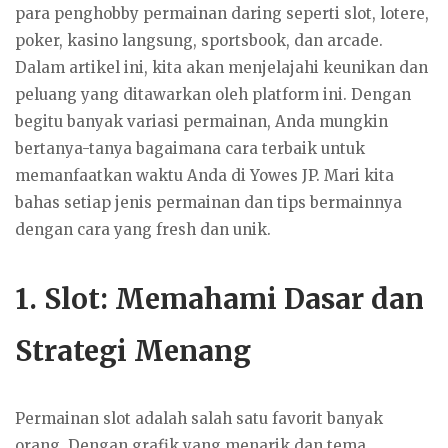
para penghobby permainan daring seperti slot, lotere,
poker, kasino langsung, sportsbook, dan arcade.
Dalam artikel ini, kita akan menjelajahi keunikan dan
peluang yang ditawarkan oleh platform ini. Dengan
begitu banyak variasi permainan, Anda mungkin
bertanya-tanya bagaimana cara terbaik untuk
memanfaatkan waktu Anda di Yowes JP. Mari kita
bahas setiap jenis permainan dan tips bermainnya
dengan cara yang fresh dan unik.
1. Slot: Memahami Dasar dan
Strategi Menang
Permainan slot adalah salah satu favorit banyak
orang. Dengan grafik yang menarik dan tema