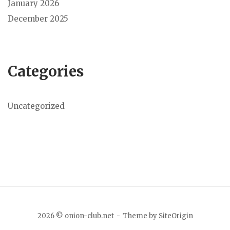
January 2026
December 2025
Categories
Uncategorized
2026 © onion-club.net
Theme by
SiteOrigin