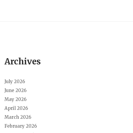
Archives
July 2026
June 2026
May 2026
April 2026
March 2026
February 2026