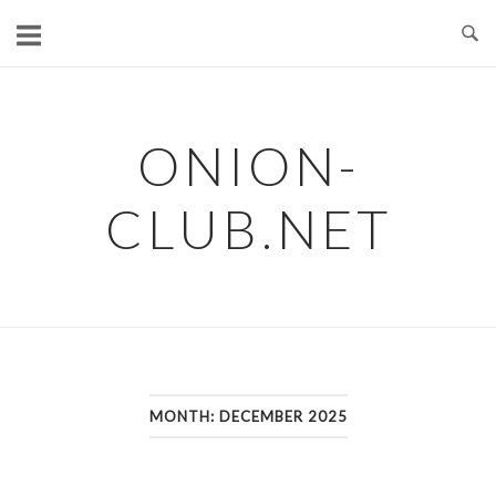
Skip
to
content
ONION-
CLUB.NET
MONTH:
DECEMBER 2025