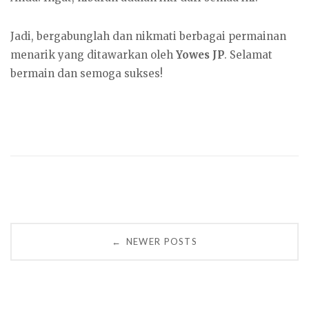
Jadi, bergabunglah dan nikmati berbagai permainan
menarik yang ditawarkan oleh
Yowes JP
. Selamat
bermain dan semoga sukses!
Posts
NEWER POSTS
←
navigation