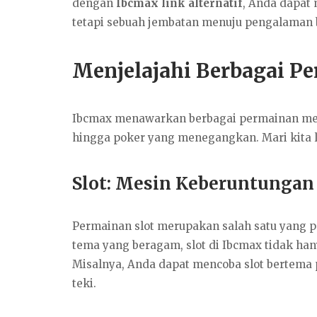
dengan
Ibcmax link alternatif
, Anda dapat 
tetapi sebuah jembatan menuju pengalaman b
Menjelajahi Berbagai P
Ibcmax menawarkan berbagai permainan mena
hingga poker yang menegangkan. Mari kita li
Slot: Mesin Keberuntungan
Permainan slot merupakan salah satu yang p
tema yang beragam, slot di Ibcmax tidak h
Misalnya, Anda dapat mencoba slot bertema
teki.