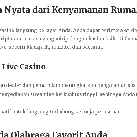
an Nyata dari Kenyamanan Rum
sino langsung ke layar Anda. Anda dapat berinteraksi d
nciptakan suasana yang mirip dengan kasino fisik. Di Ibcm
, seperti blackjack, roulette, dan baccarat.
Live Casino
gan dealer dan pemain lain meningkatkan pengalaman sosi
menyediakan streaming berkualitas tinggi, sehingga Anda 
natif untuk langsung terhubung ke meja permainan.
da Olahraga Favorit Anda