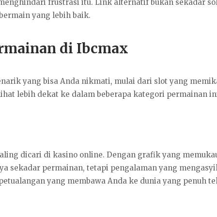
menghindari frustrasi itu. Link alternatif bukan sekadar sol
ermain yang lebih baik.
ermainan di Ibcmax
rik yang bisa Anda nikmati, mulai dari slot yang memik
hat lebih dekat ke dalam beberapa kategori permainan ini
aling dicari di kasino online. Dengan grafik yang memuka
anya sekadar permainan, tetapi pengalaman yang mengasyi
 petualangan yang membawa Anda ke dunia yang penuh te