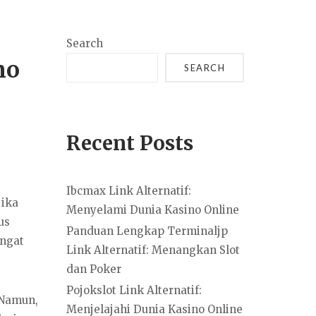
Search
no
SEARCH
Recent Posts
Ibcmax Link Alternatif:
jika
Menyelami Dunia Kasino Online
us
Panduan Lengkap Terminaljp
angat
Link Alternatif: Menangkan Slot
dan Poker
Pojokslot Link Alternatif:
 Namun,
Menjelajahi Dunia Kasino Online