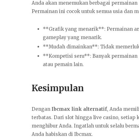
Anda akan menemukan berbagai permainan ar
Permainan ini cocok untuk semua usia dan
**Grafik yang menarik**: Permainan a
gameplay yang menarik.
**Mudah dimainkan**: Tidak memerluka
**Kompetisi seru**: Banyak permainan
atau pemain lain.
Kesimpulan
Dengan
Ibcmax link alternatif
, Anda memil
terbatas. Dari slot hingga live casino, set
menghibur Anda. Ingatlah untuk selalu ber
Anda habiskan di Ibcmax.