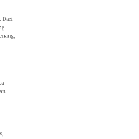
 Dari
ng
enang,
ta
an.
x,