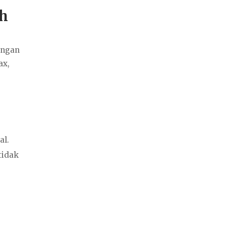
ah
engan
ax,
al.
tidak