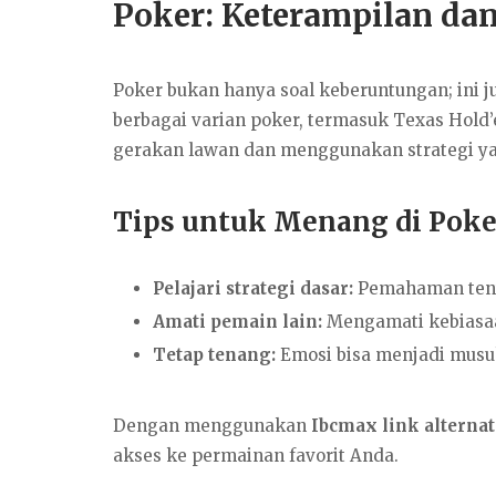
Poker: Keterampilan dan
Poker bukan hanya soal keberuntungan; ini 
berbagai varian poker, termasuk Texas Hol
gerakan lawan dan menggunakan strategi ya
Tips untuk Menang di Poke
Pelajari strategi dasar:
Pemahaman tenta
Amati pemain lain:
Mengamati kebiasaa
Tetap tenang:
Emosi bisa menjadi musu
Dengan menggunakan
Ibcmax link alternat
akses ke permainan favorit Anda.