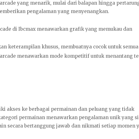
cade yang menarik, mulai dari balapan hingga pertarun
 memberikan pengalaman yang menyenangkan.
rcade di Ibcmax menawarkan grafik yang memukau dan
n keterampilan khusus, membuatnya cocok untuk semua 
 arcade menawarkan mode kompetitif untuk menantang t
iki akses ke berbagai permainan dan peluang yang tidak
iap kategori permainan menawarkan pengalaman unik yang s
main secara bertanggung jawab dan nikmati setiap momen 