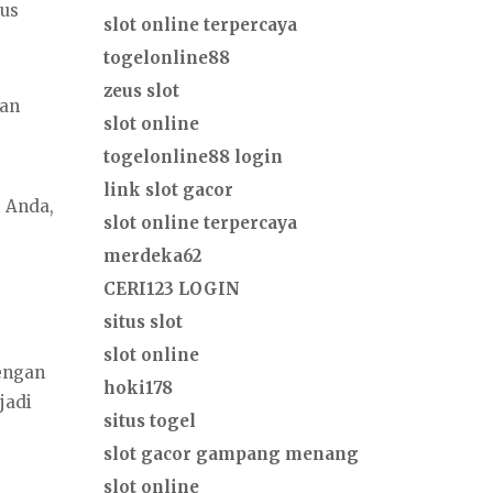
rus
slot online terpercaya
togelonline88
zeus slot
kan
slot online
togelonline88 login
link slot gacor
t Anda,
slot online terpercaya
merdeka62
CERI123 LOGIN
situs slot
slot online
engan
hoki178
jadi
situs togel
slot gacor gampang menang
slot online