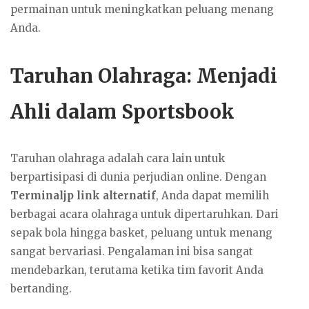
permainan untuk meningkatkan peluang menang
Anda.
Taruhan Olahraga: Menjadi
Ahli dalam Sportsbook
Taruhan olahraga adalah cara lain untuk
berpartisipasi di dunia perjudian online. Dengan
Terminaljp link alternatif
, Anda dapat memilih
berbagai acara olahraga untuk dipertaruhkan. Dari
sepak bola hingga basket, peluang untuk menang
sangat bervariasi. Pengalaman ini bisa sangat
mendebarkan, terutama ketika tim favorit Anda
bertanding.