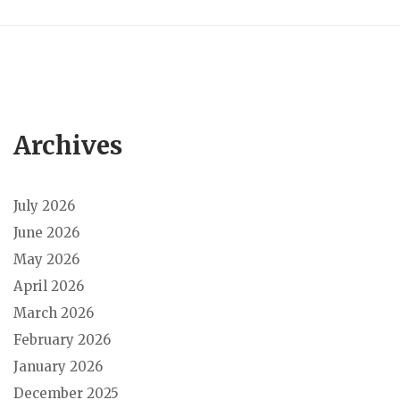
Archives
July 2026
June 2026
May 2026
April 2026
March 2026
February 2026
January 2026
December 2025