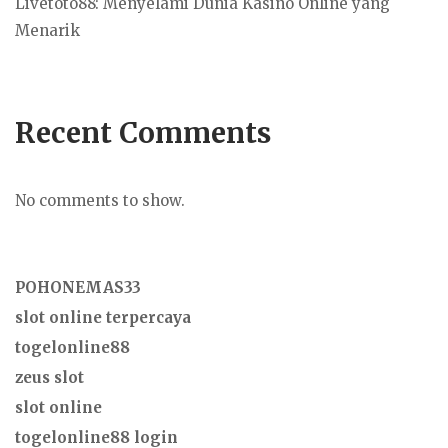
Livetoto88: Menyelami Dunia Kasino Online yang
Menarik
Recent Comments
No comments to show.
POHONEMAS33
slot online terpercaya
togelonline88
zeus slot
slot online
togelonline88 login