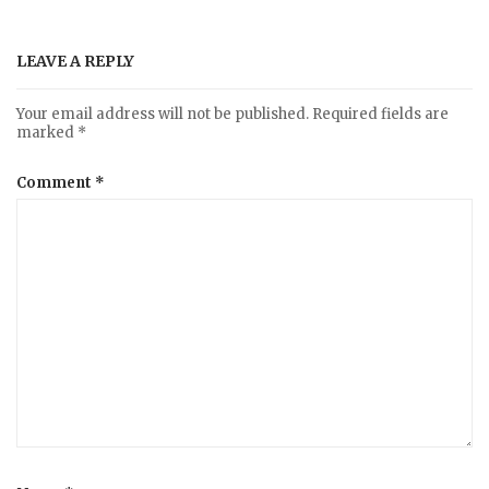
LEAVE A REPLY
Your email address will not be published.
Required fields are
marked
*
Comment
*