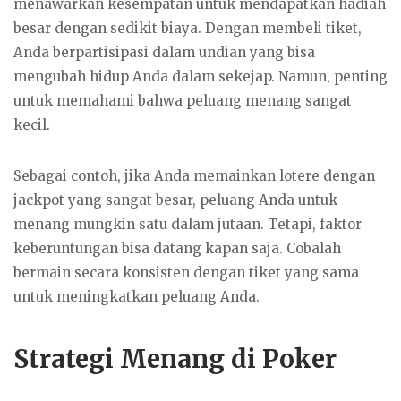
menawarkan kesempatan untuk mendapatkan hadiah
besar dengan sedikit biaya. Dengan membeli tiket,
Anda berpartisipasi dalam undian yang bisa
mengubah hidup Anda dalam sekejap. Namun, penting
untuk memahami bahwa peluang menang sangat
kecil.
Sebagai contoh, jika Anda memainkan lotere dengan
jackpot yang sangat besar, peluang Anda untuk
menang mungkin satu dalam jutaan. Tetapi, faktor
keberuntungan bisa datang kapan saja. Cobalah
bermain secara konsisten dengan tiket yang sama
untuk meningkatkan peluang Anda.
Strategi Menang di Poker