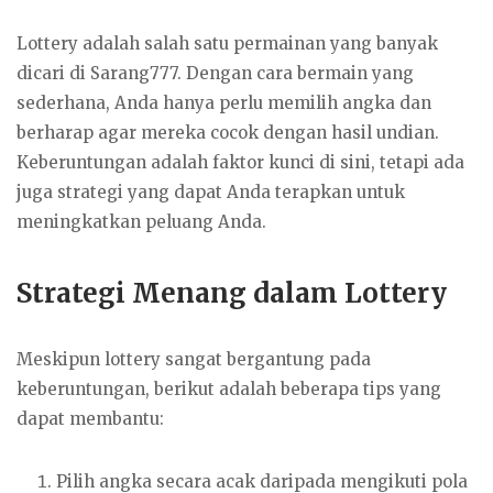
Lottery adalah salah satu permainan yang banyak
dicari di Sarang777. Dengan cara bermain yang
sederhana, Anda hanya perlu memilih angka dan
berharap agar mereka cocok dengan hasil undian.
Keberuntungan adalah faktor kunci di sini, tetapi ada
juga strategi yang dapat Anda terapkan untuk
meningkatkan peluang Anda.
Strategi Menang dalam Lottery
Meskipun lottery sangat bergantung pada
keberuntungan, berikut adalah beberapa tips yang
dapat membantu:
Pilih angka secara acak daripada mengikuti pola