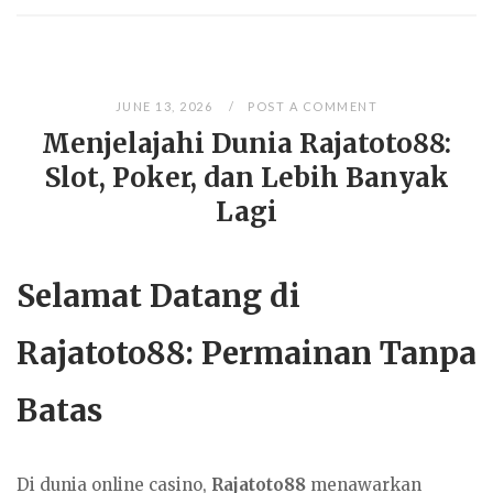
JUNE 13, 2026
POST A COMMENT
Menjelajahi Dunia Rajatoto88:
Slot, Poker, dan Lebih Banyak
Lagi
Selamat Datang di
Rajatoto88: Permainan Tanpa
Batas
Di dunia online casino,
Rajatoto88
menawarkan