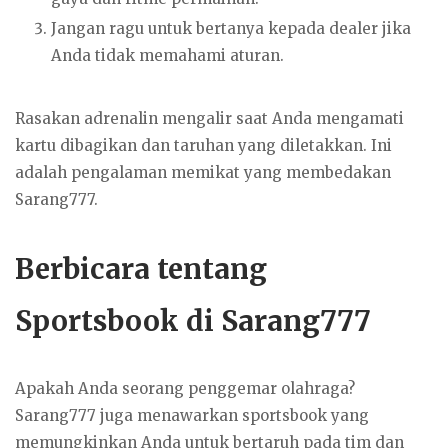
Jangan ragu untuk bertanya kepada dealer jika
Anda tidak memahami aturan.
Rasakan adrenalin mengalir saat Anda mengamati
kartu dibagikan dan taruhan yang diletakkan. Ini
adalah pengalaman memikat yang membedakan
Sarang777.
Berbicara tentang
Sportsbook di Sarang777
Apakah Anda seorang penggemar olahraga?
Sarang777 juga menawarkan sportsbook yang
memungkinkan Anda untuk bertaruh pada tim dan