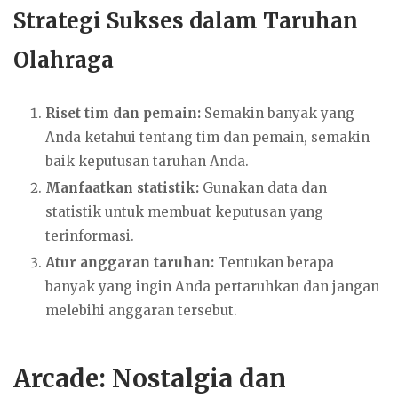
Strategi Sukses dalam Taruhan
Olahraga
Riset tim dan pemain:
Semakin banyak yang
Anda ketahui tentang tim dan pemain, semakin
baik keputusan taruhan Anda.
Manfaatkan statistik:
Gunakan data dan
statistik untuk membuat keputusan yang
terinformasi.
Atur anggaran taruhan:
Tentukan berapa
banyak yang ingin Anda pertaruhkan dan jangan
melebihi anggaran tersebut.
Arcade: Nostalgia dan