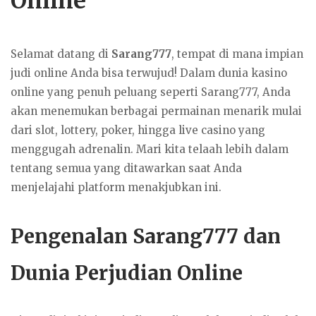
Online
Selamat datang di
Sarang777
, tempat di mana impian
judi online Anda bisa terwujud! Dalam dunia kasino
online yang penuh peluang seperti Sarang777, Anda
akan menemukan berbagai permainan menarik mulai
dari slot, lottery, poker, hingga live casino yang
menggugah adrenalin. Mari kita telaah lebih dalam
tentang semua yang ditawarkan saat Anda
menjelajahi platform menakjubkan ini.
Pengenalan Sarang777 dan
Dunia Perjudian Online