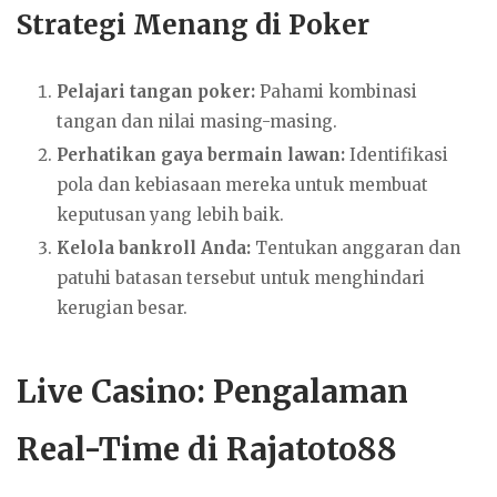
Strategi Menang di Poker
Pelajari tangan poker:
Pahami kombinasi
tangan dan nilai masing-masing.
Perhatikan gaya bermain lawan:
Identifikasi
pola dan kebiasaan mereka untuk membuat
keputusan yang lebih baik.
Kelola bankroll Anda:
Tentukan anggaran dan
patuhi batasan tersebut untuk menghindari
kerugian besar.
Live Casino: Pengalaman
Real-Time di Rajatoto88