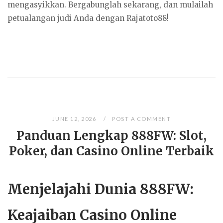
mengasyikkan. Bergabunglah sekarang, dan mulailah
petualangan judi Anda dengan Rajatoto88!
JUNE 12, 2026
POST A COMMENT
Panduan Lengkap 888FW: Slot,
Poker, dan Casino Online Terbaik
Menjelajahi Dunia 888FW:
Keajaiban Casino Online