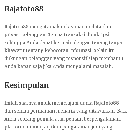
Rajatoto88
Rajatoto88 mengutamakan keamanan data dan
privasi pelanggan. Semua transaksi dienkripsi,
sehingga Anda dapat bermain dengan tenang tanpa
khawatir tentang kebocoran informasi. Selain itu,
dukungan pelanggan yang responsif siap membantu
Anda kapan saja jika Anda mengalami masalah.
Kesimpulan
Inilah saatnya untuk menjelajahi dunia
Rajatoto88
dan semua permainan menarik yang ditawarkan. Baik
Anda seorang pemula atau pemain berpengalaman,
platform ini menjanjikan pengalaman judi yang