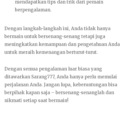
mendapatkan tips dan trik dari pemain
berpengalaman.
Dengan langkah-langkah ini, Anda tidak hanya
bermain untuk bersenang-senang tetapi juga
meningkatkan kemampuan dan pengetahuan Anda
untuk meraih kemenangan berturut-turut.
Dengan semua pengalaman luar biasa yang
ditawarkan Sarang777, Anda hanya perlu memulai
perjalanan Anda. Jangan lupa, keberuntungan bisa
berpihak kapan saja – bersenang-senanglah dan
nikmati setiap saat bermain!