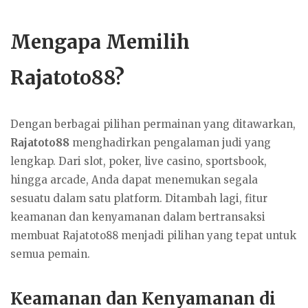
Mengapa Memilih
Rajatoto88?
Dengan berbagai pilihan permainan yang ditawarkan,
Rajatoto88
menghadirkan pengalaman judi yang
lengkap. Dari slot, poker, live casino, sportsbook,
hingga arcade, Anda dapat menemukan segala
sesuatu dalam satu platform. Ditambah lagi, fitur
keamanan dan kenyamanan dalam bertransaksi
membuat Rajatoto88 menjadi pilihan yang tepat untuk
semua pemain.
Keamanan dan Kenyamanan di