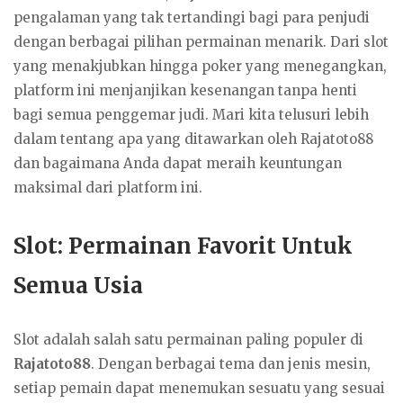
pengalaman yang tak tertandingi bagi para penjudi
dengan berbagai pilihan permainan menarik. Dari slot
yang menakjubkan hingga poker yang menegangkan,
platform ini menjanjikan kesenangan tanpa henti
bagi semua penggemar judi. Mari kita telusuri lebih
dalam tentang apa yang ditawarkan oleh Rajatoto88
dan bagaimana Anda dapat meraih keuntungan
maksimal dari platform ini.
Slot: Permainan Favorit Untuk
Semua Usia
Slot adalah salah satu permainan paling populer di
Rajatoto88
. Dengan berbagai tema dan jenis mesin,
setiap pemain dapat menemukan sesuatu yang sesuai