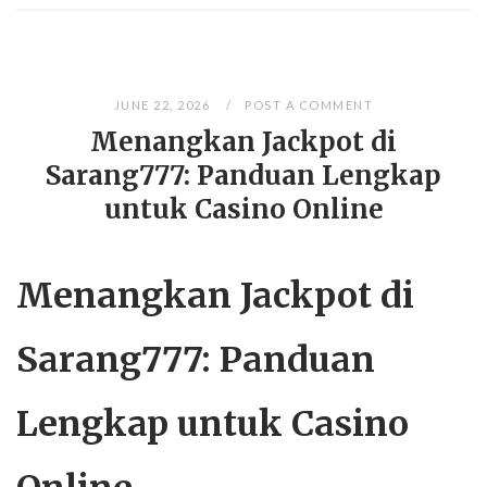
JUNE 22, 2026
POST A COMMENT
Menangkan Jackpot di
Sarang777: Panduan Lengkap
untuk Casino Online
Menangkan Jackpot di
Sarang777: Panduan
Lengkap untuk Casino