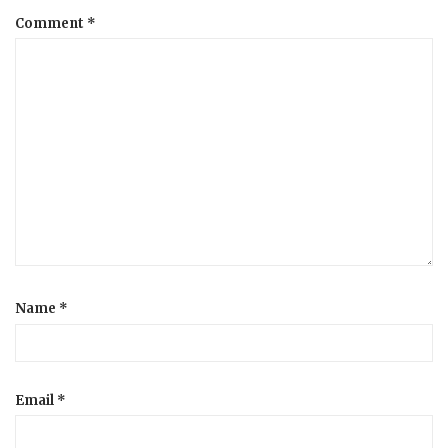
Comment
*
Name
*
Email
*