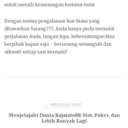
untuk meraih kemenangan berturut-turut.
Dengan semua pengalaman luar biasa yang
ditawarkan Sarang777, Anda hanya perlu memulai
perjalanan Anda. Jangan lupa, keberuntungan bisa
berpihak kapan saja – bersenang-senanglah dan
nikmati setiap saat bermain!
Post
PREVIOUS POST
←
Menjelajahi Dunia Rajatoto88: Slot, Poker, dan
navigation
Lebih Banyak Lagi