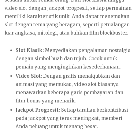
video slot dengan jackpot progresif, setiap permainan
memiliki karakteristik unik. Anda dapat menemukan
slot dengan tema yang beragam, seperti petualangan
luar angkasa, mitologi, atau bahkan film blockbuster.
Slot Klasik:
Menyediakan pengalaman nostalgia
dengan simbol buah dan tujuh. Cocok untuk
pemain yang menginginkan kesederhanaan.
Video Slot:
Dengan grafis menakjubkan dan
animasi yang memukau, video slot biasanya
menawarkan beberapa garis pembayaran dan
fitur bonus yang menarik.
Jackpot Progresif:
Setiap taruhan berkontribusi
pada jackpot yang terus meningkat, memberi
Anda peluang untuk menang besar.