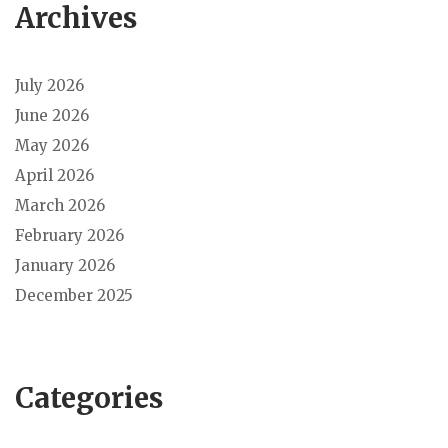
Archives
July 2026
June 2026
May 2026
April 2026
March 2026
February 2026
January 2026
December 2025
Categories