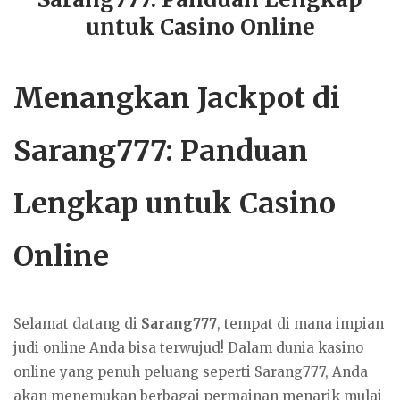
untuk Casino Online
Menangkan Jackpot di
Sarang777: Panduan
Lengkap untuk Casino
Online
Selamat datang di
Sarang777
, tempat di mana impian
judi online Anda bisa terwujud! Dalam dunia kasino
online yang penuh peluang seperti Sarang777, Anda
akan menemukan berbagai permainan menarik mulai