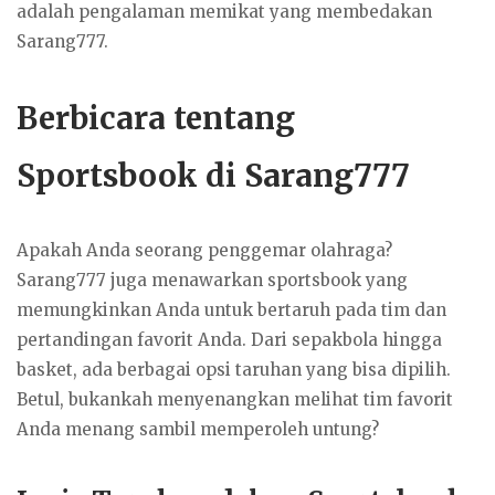
adalah pengalaman memikat yang membedakan
Sarang777.
Berbicara tentang
Sportsbook di Sarang777
Apakah Anda seorang penggemar olahraga?
Sarang777 juga menawarkan sportsbook yang
memungkinkan Anda untuk bertaruh pada tim dan
pertandingan favorit Anda. Dari sepakbola hingga
basket, ada berbagai opsi taruhan yang bisa dipilih.
Betul, bukankah menyenangkan melihat tim favorit
Anda menang sambil memperoleh untung?