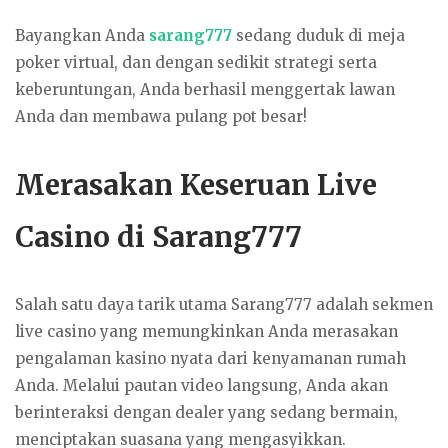
Bayangkan Anda
sarang777
sedang duduk di meja
poker virtual, dan dengan sedikit strategi serta
keberuntungan, Anda berhasil menggertak lawan
Anda dan membawa pulang pot besar!
Merasakan Keseruan Live
Casino di Sarang777
Salah satu daya tarik utama Sarang777 adalah sekmen
live casino yang memungkinkan Anda merasakan
pengalaman kasino nyata dari kenyamanan rumah
Anda. Melalui pautan video langsung, Anda akan
berinteraksi dengan dealer yang sedang bermain,
menciptakan suasana yang mengasyikkan.