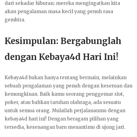
dari sekadar hiburan; mereka mengingatkan kita
akan pengalaman masa kecil yang penuh rasa
gembira.
Kesimpulan: Bergabunglah
dengan Kebaya4d Hari Ini!
Kebaya4d bukan hanya tentang bermain, melainkan
sebuah pengalaman yang penuh dengan keseruan dan
kemungkinan. Baik kamu seorang penggemar slot,
poker, atau bahkan taruhan olahraga, ada sesuatu
untuk semua orang. Mulailah perjalananmu dengan
kebaya4d hari ini! Dengan beragam pilihan yang
tersedia, kesenangan baru menantimu di ujung jari.