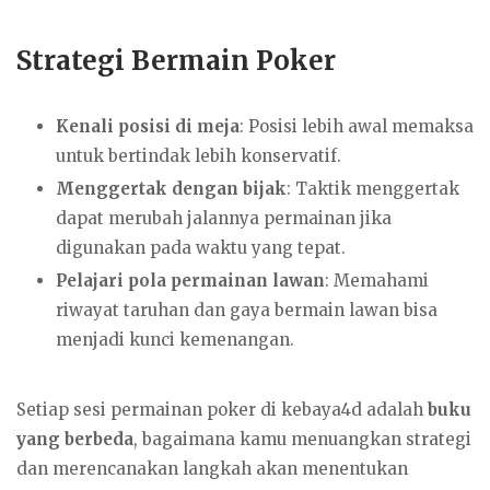
Strategi Bermain Poker
Kenali posisi di meja
: Posisi lebih awal memaksa
untuk bertindak lebih konservatif.
Menggertak dengan bijak
: Taktik menggertak
dapat merubah jalannya permainan jika
digunakan pada waktu yang tepat.
Pelajari pola permainan lawan
: Memahami
riwayat taruhan dan gaya bermain lawan bisa
menjadi kunci kemenangan.
Setiap sesi permainan poker di kebaya4d adalah
buku
yang berbeda
, bagaimana kamu menuangkan strategi
dan merencanakan langkah akan menentukan