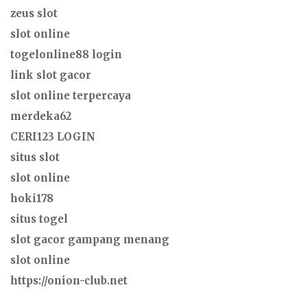
zeus slot
slot online
togelonline88 login
link slot gacor
slot online terpercaya
merdeka62
CERI123 LOGIN
situs slot
slot online
hoki178
situs togel
slot gacor gampang menang
slot online
https://onion-club.net