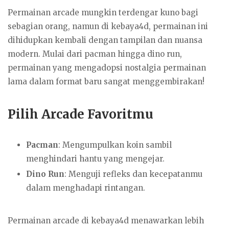
Permainan arcade mungkin terdengar kuno bagi
sebagian orang, namun di kebaya4d, permainan ini
dihidupkan kembali dengan tampilan dan nuansa
modern. Mulai dari pacman hingga dino run,
permainan yang mengadopsi nostalgia permainan
lama dalam format baru sangat menggembirakan!
Pilih Arcade Favoritmu
Pacman
: Mengumpulkan koin sambil
menghindari hantu yang mengejar.
Dino Run
: Menguji refleks dan kecepatanmu
dalam menghadapi rintangan.
Permainan arcade di kebaya4d menawarkan lebih