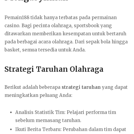
Pemain188 tidak hanya terbatas pada permainan
casino. Bagi pecinta olahraga, sportsbook yang
ditawarkan memberikan kesempatan untuk bertaruh
pada berbagai acara olahraga. Dari sepak bola hingga
basket, semua tersedia untuk Anda.
Strategi Taruhan Olahraga
Berikut adalah beberapa
strategi taruhan
yang dapat
meningkatkan peluang Anda:
Analisis Statistik Tim: Pelajari performa tim
sebelum memasang taruhan.
Ikuti Berita Terbaru: Perubahan dalam tim dapat