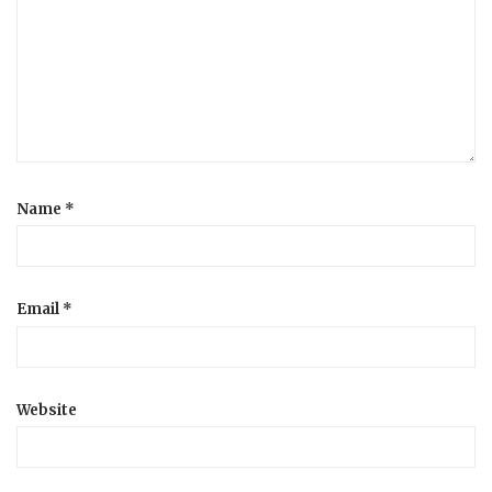
Name
*
Email
*
Website