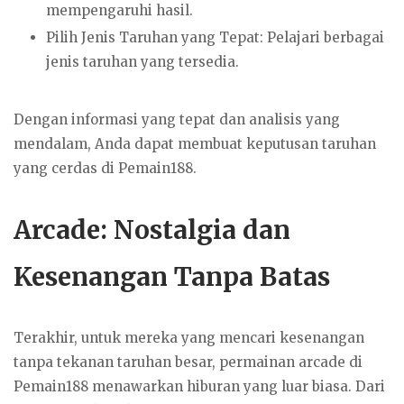
mempengaruhi hasil.
Pilih Jenis Taruhan yang Tepat: Pelajari berbagai
jenis taruhan yang tersedia.
Dengan informasi yang tepat dan analisis yang
mendalam, Anda dapat membuat keputusan taruhan
yang cerdas di Pemain188.
Arcade: Nostalgia dan
Kesenangan Tanpa Batas
Terakhir, untuk mereka yang mencari kesenangan
tanpa tekanan taruhan besar, permainan arcade di
Pemain188 menawarkan hiburan yang luar biasa. Dari