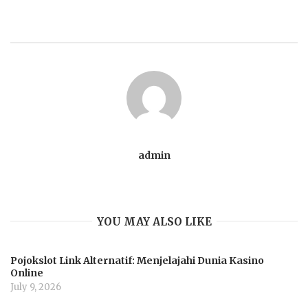
admin
YOU MAY ALSO LIKE
Pojokslot Link Alternatif: Menjelajahi Dunia Kasino
Online
July 9, 2026