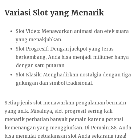
Variasi Slot yang Menarik
Slot Video: Menawarkan animasi dan efek suara
yang menakjubkan.
Slot Progresif: Dengan jackpot yang terus
berkembang, Anda bisa menjadi miliuner hanya
dengan satu putaran.
Slot Klasik: Menghadirkan nostalgia dengan tiga
gulungan dan simbol tradisional.
Setiap jenis slot menawarkan pengalaman bermain
yang unik. Misalnya, slot progresif sering kali
menarik perhatian banyak pemain karena potensi
kemenangan yang menggiurkan. Di Pemain188, Anda
bisa memulai petualangan slot Anda sekarang juga!