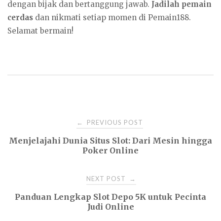
dengan bijak dan bertanggung jawab.
Jadilah pemain
cerdas
dan nikmati setiap momen di Pemain188.
Selamat bermain!
Post
PREVIOUS POST
←
Menjelajahi Dunia Situs Slot: Dari Mesin hingga
navigation
Poker Online
NEXT POST
→
Panduan Lengkap Slot Depo 5K untuk Pecinta
Judi Online