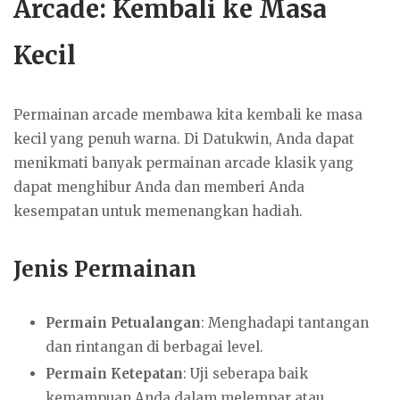
Arcade: Kembali ke Masa
Kecil
Permainan arcade membawa kita kembali ke masa
kecil yang penuh warna. Di Datukwin, Anda dapat
menikmati banyak permainan arcade klasik yang
dapat menghibur Anda dan memberi Anda
kesempatan untuk memenangkan hadiah.
Jenis Permainan
Permain Petualangan
: Menghadapi tantangan
dan rintangan di berbagai level.
Permain Ketepatan
: Uji seberapa baik
kemampuan Anda dalam melempar atau