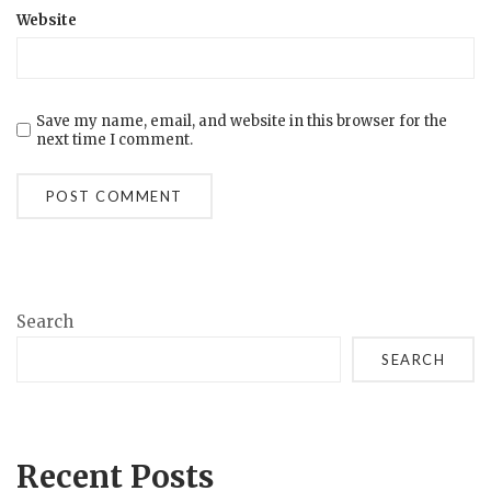
Website
Save my name, email, and website in this browser for the
next time I comment.
Search
SEARCH
Recent Posts