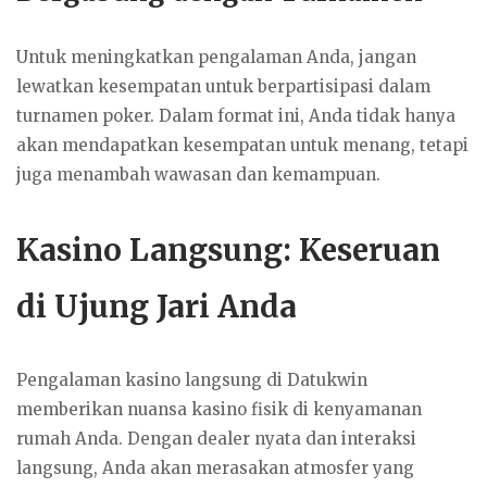
Untuk meningkatkan pengalaman Anda, jangan
lewatkan kesempatan untuk berpartisipasi dalam
turnamen poker. Dalam format ini, Anda tidak hanya
akan mendapatkan kesempatan untuk menang, tetapi
juga menambah wawasan dan kemampuan.
Kasino Langsung: Keseruan
di Ujung Jari Anda
Pengalaman kasino langsung di Datukwin
memberikan nuansa kasino fisik di kenyamanan
rumah Anda. Dengan dealer nyata dan interaksi
langsung, Anda akan merasakan atmosfer yang