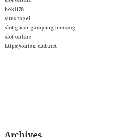
slot online
hoki178
situs togel
slot gacor gampang menang
slot online
https://onion-club.net
Archives