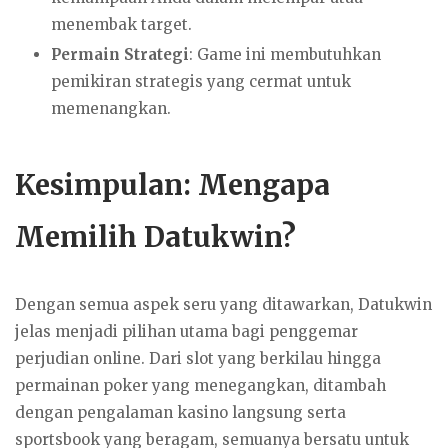
menembak target.
Permain Strategi
: Game ini membutuhkan
pemikiran strategis yang cermat untuk
memenangkan.
Kesimpulan: Mengapa
Memilih Datukwin?
Dengan semua aspek seru yang ditawarkan, Datukwin
jelas menjadi pilihan utama bagi penggemar
perjudian online. Dari slot yang berkilau hingga
permainan poker yang menegangkan, ditambah
dengan pengalaman kasino langsung serta
sportsbook yang beragam, semuanya bersatu untuk