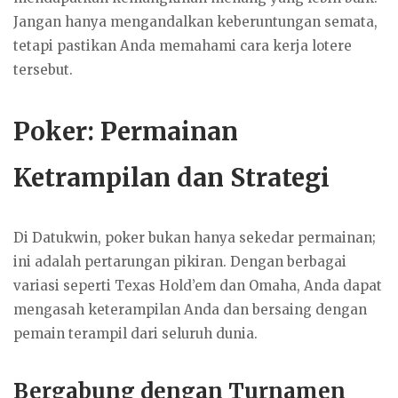
Jangan hanya mengandalkan keberuntungan semata,
tetapi pastikan Anda memahami cara kerja lotere
tersebut.
Poker: Permainan
Ketrampilan dan Strategi
Di Datukwin, poker bukan hanya sekedar permainan;
ini adalah pertarungan pikiran. Dengan berbagai
variasi seperti Texas Hold’em dan Omaha, Anda dapat
mengasah keterampilan Anda dan bersaing dengan
pemain terampil dari seluruh dunia.
Bergabung dengan Turnamen