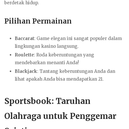
berdetak hidup.
Pilihan Permainan
Baccarat
: Game elegan ini sangat populer dalam
lingkungan kasino langsung.
Roulette
: Roda keberuntungan yang
mendebarkan menanti Anda!
Blackjack
: Tantang keberuntungan Anda dan
lihat apakah Anda bisa mendapatkan 21.
Sportsbook: Taruhan
Olahraga untuk Penggemar