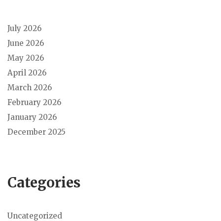
July 2026
June 2026
May 2026
April 2026
March 2026
February 2026
January 2026
December 2025
Categories
Uncategorized