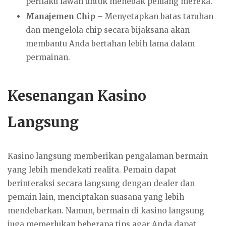
perilaku lawan untuk menebak peluang mereka.
Manajemen Chip
– Menyetapkan batas taruhan
dan mengelola chip secara bijaksana akan
membantu Anda bertahan lebih lama dalam
permainan.
Kesenangan Kasino
Langsung
Kasino langsung memberikan pengalaman bermain
yang lebih mendekati realita. Pemain dapat
berinteraksi secara langsung dengan dealer dan
pemain lain, menciptakan suasana yang lebih
mendebarkan. Namun, bermain di kasino langsung
juga memerlukan beberapa tips agar Anda dapat