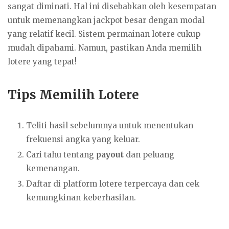
sangat diminati. Hal ini disebabkan oleh kesempatan
untuk memenangkan jackpot besar dengan modal
yang relatif kecil. Sistem permainan lotere cukup
mudah dipahami. Namun, pastikan Anda memilih
lotere yang tepat!
Tips Memilih Lotere
Teliti hasil sebelumnya untuk menentukan
frekuensi angka yang keluar.
Cari tahu tentang
payout
dan peluang
kemenangan.
Daftar di platform lotere terpercaya dan cek
kemungkinan keberhasilan.