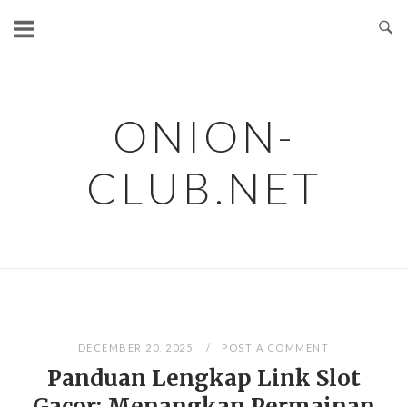
Skip
to
content
ONION-
CLUB.NET
DECEMBER 20, 2025
POST A COMMENT
Panduan Lengkap Link Slot
Gacor: Menangkan Permainan