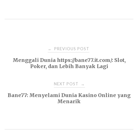
Post
PREVIOUS POST
←
Menggali Dunia https://bane77.it.com/: Slot,
navigation
Poker, dan Lebih Banyak Lagi
NEXT POST
→
Bane77: Menyelami Dunia Kasino Online yang
Menarik