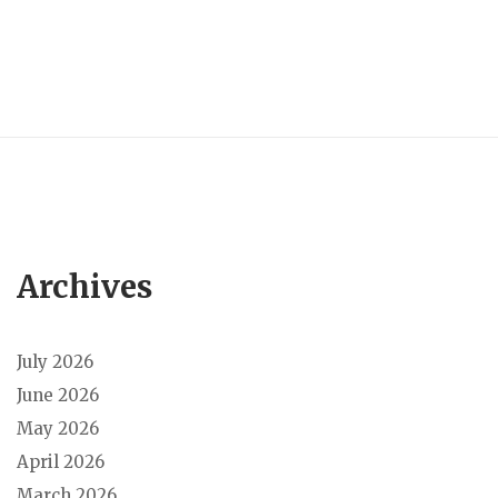
Archives
July 2026
June 2026
May 2026
April 2026
March 2026