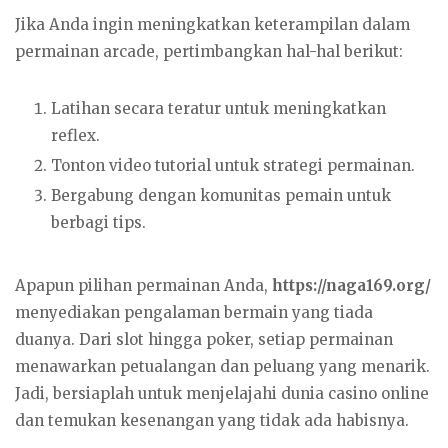
Jika Anda ingin meningkatkan keterampilan dalam
permainan arcade, pertimbangkan hal-hal berikut:
Latihan secara teratur untuk meningkatkan
reflex.
Tonton video tutorial untuk strategi permainan.
Bergabung dengan komunitas pemain untuk
berbagi tips.
Apapun pilihan permainan Anda,
https://naga169.org/
menyediakan pengalaman bermain yang tiada
duanya. Dari slot hingga poker, setiap permainan
menawarkan petualangan dan peluang yang menarik.
Jadi, bersiaplah untuk menjelajahi dunia casino online
dan temukan kesenangan yang tidak ada habisnya.