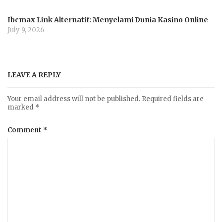
Ibcmax Link Alternatif: Menyelami Dunia Kasino Online
July 9, 2026
LEAVE A REPLY
Your email address will not be published.
Required fields are
marked
*
Comment
*