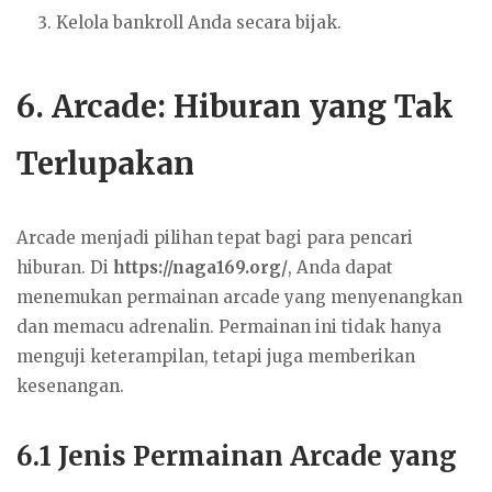
Kelola bankroll Anda secara bijak.
6. Arcade: Hiburan yang Tak
Terlupakan
Arcade menjadi pilihan tepat bagi para pencari
hiburan. Di
https://naga169.org/
, Anda dapat
menemukan permainan arcade yang menyenangkan
dan memacu adrenalin. Permainan ini tidak hanya
menguji keterampilan, tetapi juga memberikan
kesenangan.
6.1 Jenis Permainan Arcade yang