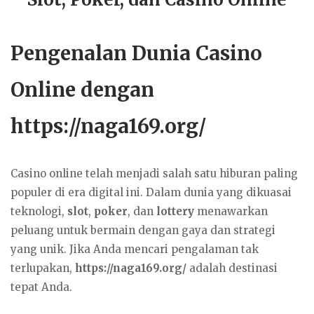
Pengenalan Dunia Casino
Online dengan
https://naga169.org/
Casino online telah menjadi salah satu hiburan paling
populer di era digital ini. Dalam dunia yang dikuasai
teknologi,
slot
,
poker
, dan
lottery
menawarkan
peluang untuk bermain dengan gaya dan strategi
yang unik. Jika Anda mencari pengalaman tak
terlupakan,
https://naga169.org/
adalah destinasi
tepat Anda.