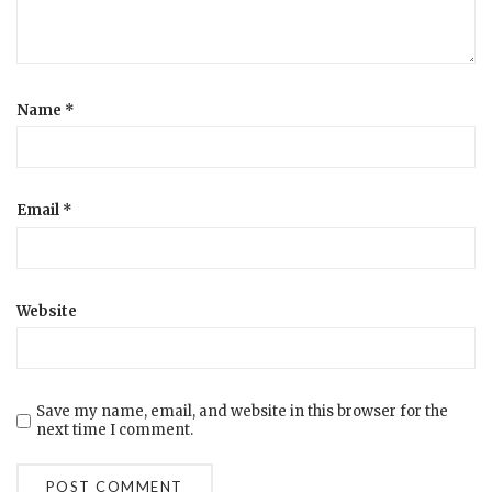
Name
*
Email
*
Website
Save my name, email, and website in this browser for the
next time I comment.