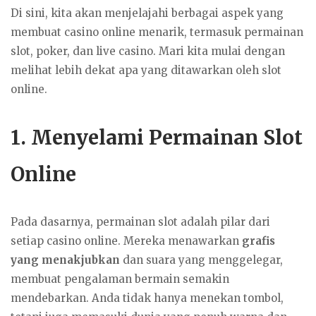
Di sini, kita akan menjelajahi berbagai aspek yang
membuat casino online menarik, termasuk permainan
slot, poker, dan live casino. Mari kita mulai dengan
melihat lebih dekat apa yang ditawarkan oleh slot
online.
1. Menyelami Permainan Slot
Online
Pada dasarnya, permainan slot adalah pilar dari
setiap casino online. Mereka menawarkan
grafis
yang menakjubkan
dan suara yang menggelegar,
membuat pengalaman bermain semakin
mendebarkan. Anda tidak hanya menekan tombol,