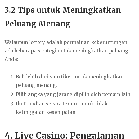
3.2 Tips untuk Meningkatkan
Peluang Menang
Walaupun lottery adalah permainan keberuntungan,
ada beberapa strategi untuk meningkatkan peluang
Anda:
Beli lebih dari satu tiket untuk meningkatkan
peluang menang.
Pilih angka yang jarang dipilih oleh pemain lain.
Ikuti undian secara teratur untuk tidak
ketinggalan kesempatan.
4. Live Casino: Pengalaman