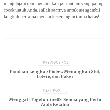
menjelajahi dan menemukan permainan yang paling
cocok untuk Anda. Inilah saatnya untuk mengambil
langkah pertama menuju kesenangan tanpa batas!
Post
PREVIOUS POST
←
Panduan Lengkap Piubet: Menangkan Slot,
navigation
Lotere, dan Poker
NEXT POST
→
Menggali Togelonline88: Semua yang Perlu
Anda Ketahui