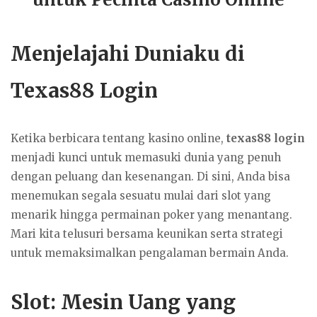
Menjelajahi Duniaku di
Texas88 Login
Ketika berbicara tentang kasino online,
texas88 login
menjadi kunci untuk memasuki dunia yang penuh
dengan peluang dan kesenangan. Di sini, Anda bisa
menemukan segala sesuatu mulai dari slot yang
menarik hingga permainan poker yang menantang.
Mari kita telusuri bersama keunikan serta strategi
untuk memaksimalkan pengalaman bermain Anda.
Slot: Mesin Uang yang