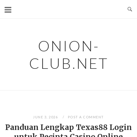
Skip
to
content
ONION-
CLUB.NET
JUNE 3, 2026
POST A COMMENT
Panduan Lengkap Texas88 Login
untuk Pecinta Casino Online