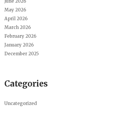
June 2026
May 2026
April 2026
March 2026
February 2026
January 2026
December 2025
Categories
Uncategorized