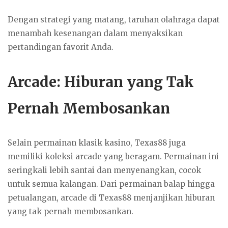
Dengan strategi yang matang, taruhan olahraga dapat
menambah kesenangan dalam menyaksikan
pertandingan favorit Anda.
Arcade: Hiburan yang Tak
Pernah Membosankan
Selain permainan klasik kasino, Texas88 juga
memiliki koleksi arcade yang beragam. Permainan ini
seringkali lebih santai dan menyenangkan, cocok
untuk semua kalangan. Dari permainan balap hingga
petualangan, arcade di Texas88 menjanjikan hiburan
yang tak pernah membosankan.