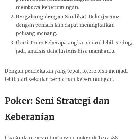
membawa keberuntungan.
Bergabung dengan Sindikat:
Bekerjasama
dengan pemain lain dapat meningkatkan
peluang menang.
Ikuti Tren:
Beberapa angka muncul lebih sering;
jadi, analisis data historis bisa membantu.
Dengan pendekatan yang tepat, lotere bisa menjadi
lebih dari sekadar permainan keberuntungan.
Poker: Seni Strategi dan
Keberanian
Jika Anda mencari tantangan, poker di Texas88