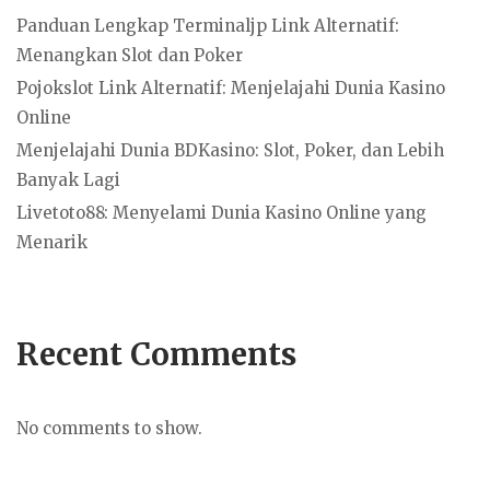
Panduan Lengkap Terminaljp Link Alternatif:
Menangkan Slot dan Poker
Pojokslot Link Alternatif: Menjelajahi Dunia Kasino
Online
Menjelajahi Dunia BDKasino: Slot, Poker, dan Lebih
Banyak Lagi
Livetoto88: Menyelami Dunia Kasino Online yang
Menarik
Recent Comments
No comments to show.