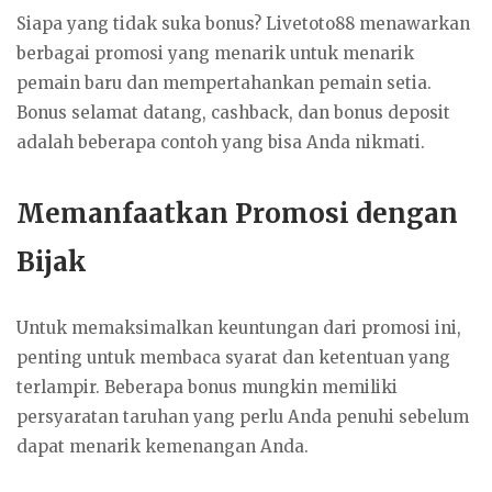
Siapa yang tidak suka bonus? Livetoto88 menawarkan
berbagai promosi yang menarik untuk menarik
pemain baru dan mempertahankan pemain setia.
Bonus selamat datang, cashback, dan bonus deposit
adalah beberapa contoh yang bisa Anda nikmati.
Memanfaatkan Promosi dengan
Bijak
Untuk memaksimalkan keuntungan dari promosi ini,
penting untuk membaca syarat dan ketentuan yang
terlampir. Beberapa bonus mungkin memiliki
persyaratan taruhan yang perlu Anda penuhi sebelum
dapat menarik kemenangan Anda.