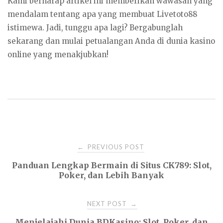
Kami berharap artikel ini memberikan wawasan yang
mendalam tentang apa yang membuat Livetoto88
istimewa. Jadi, tunggu apa lagi? Bergabunglah
sekarang dan mulai petualangan Anda di dunia kasino
online yang menakjubkan!
Post
PREVIOUS POST
←
Panduan Lengkap Bermain di Situs CK789: Slot,
navigation
Poker, dan Lebih Banyak
NEXT POST
→
Menjelajahi Dunia BDKasino: Slot, Poker, dan