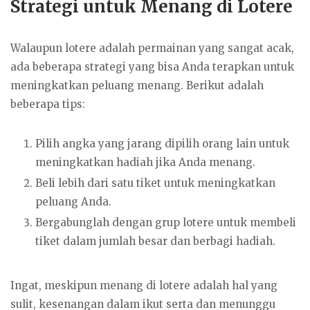
Strategi untuk Menang di Lotere
Walaupun lotere adalah permainan yang sangat acak,
ada beberapa strategi yang bisa Anda terapkan untuk
meningkatkan peluang menang. Berikut adalah
beberapa tips:
Pilih angka yang jarang dipilih orang lain untuk
meningkatkan hadiah jika Anda menang.
Beli lebih dari satu tiket untuk meningkatkan
peluang Anda.
Bergabunglah dengan grup lotere untuk membeli
tiket dalam jumlah besar dan berbagi hadiah.
Ingat, meskipun menang di lotere adalah hal yang
sulit, kesenangan dalam ikut serta dan menunggu