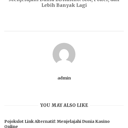
Lebih Banyak Lagi
admin
YOU MAY ALSO LIKE
Pojokslot Link Alternatif: Menjelajahi Dunia Kasino
Online