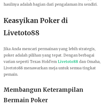
hasilnya adalah bagian dari pengalaman itu sendiri.
Keasyikan Poker di
Livetoto88
Jika Anda mencari permainan yang lebih strategis,
poker adalah pilihan yang tepat. Dengan berbagai
varian seperti Texas Hold’em
Livetoto88
dan Omaha,
Livetoto88 menawarkan meja untuk semua tingkat
pemain.
Membangun Keterampilan
Bermain Poker