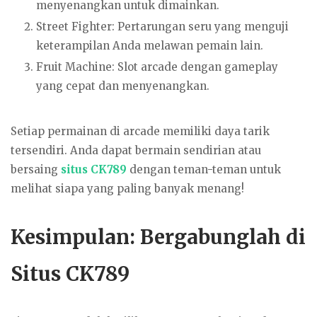
menyenangkan untuk dimainkan.
Street Fighter: Pertarungan seru yang menguji
keterampilan Anda melawan pemain lain.
Fruit Machine: Slot arcade dengan gameplay
yang cepat dan menyenangkan.
Setiap permainan di arcade memiliki daya tarik
tersendiri. Anda dapat bermain sendirian atau
bersaing
situs CK789
dengan teman-teman untuk
melihat siapa yang paling banyak menang!
Kesimpulan: Bergabunglah di
Situs CK789