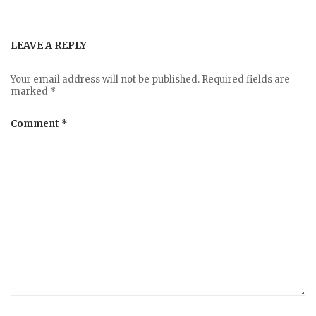
LEAVE A REPLY
Your email address will not be published.
Required fields are
marked
*
Comment
*