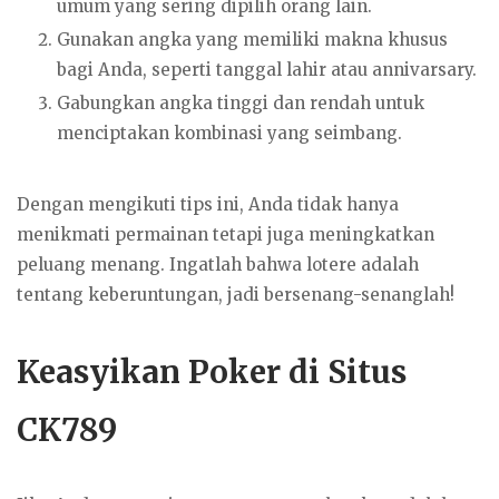
umum yang sering dipilih orang lain.
Gunakan angka yang memiliki makna khusus
bagi Anda, seperti tanggal lahir atau annivarsary.
Gabungkan angka tinggi dan rendah untuk
menciptakan kombinasi yang seimbang.
Dengan mengikuti tips ini, Anda tidak hanya
menikmati permainan tetapi juga meningkatkan
peluang menang. Ingatlah bahwa lotere adalah
tentang keberuntungan, jadi bersenang-senanglah!
Keasyikan Poker di Situs
CK789