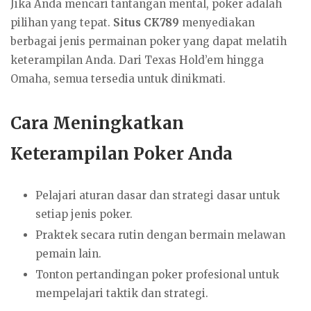
Jika Anda mencari tantangan mental, poker adalah
pilihan yang tepat.
Situs CK789
menyediakan
berbagai jenis permainan poker yang dapat melatih
keterampilan Anda. Dari Texas Hold’em hingga
Omaha, semua tersedia untuk dinikmati.
Cara Meningkatkan
Keterampilan Poker Anda
Pelajari aturan dasar dan strategi dasar untuk
setiap jenis poker.
Praktek secara rutin dengan bermain melawan
pemain lain.
Tonton pertandingan poker profesional untuk
mempelajari taktik dan strategi.