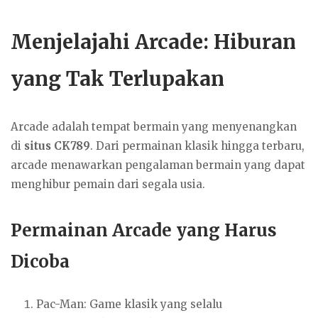
Menjelajahi Arcade: Hiburan
yang Tak Terlupakan
Arcade adalah tempat bermain yang menyenangkan
di
situs CK789
. Dari permainan klasik hingga terbaru,
arcade menawarkan pengalaman bermain yang dapat
menghibur pemain dari segala usia.
Permainan Arcade yang Harus
Dicoba
Pac-Man: Game klasik yang selalu