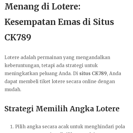
Menang di Lotere:
Kesempatan Emas di Situs
CK789
Lotere adalah permainan yang mengandalkan
keberuntungan, tetapi ada strategi untuk
meningkatkan peluang Anda. Di
situs CK789
, Anda
dapat membeli tiket lotere secara online dengan
mudah.
Strategi Memilih Angka Lotere
Pilih angka secara acak untuk menghindari pola