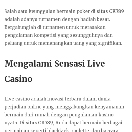
Salah satu keunggulan bermain poker di
situs CK789
adalah adanya turnamen dengan hadiah besar.
Bergabunglah di turnamen untuk merasakan
pengalaman kompetisi yang sesungguhnya dan
peluang untuk memenangkan uang yang signifikan.
Mengalami Sensasi Live
Casino
Live casino adalah inovasi terbaru dalam dunia
perjudian online yang menggabungkan kenyamanan
bermain dari rumah dengan pengalaman kasino
nyata. Di
situs CK789
, Anda dapat bermain berbagai
permainan seperti blackjack, roulette, dan baccarat