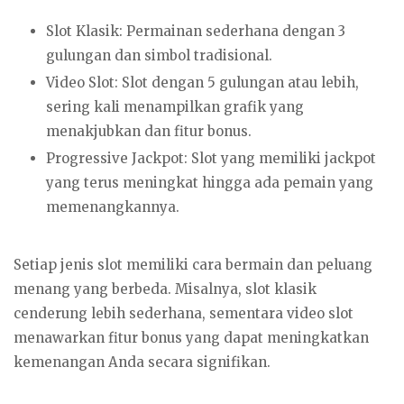
Slot Klasik: Permainan sederhana dengan 3
gulungan dan simbol tradisional.
Video Slot: Slot dengan 5 gulungan atau lebih,
sering kali menampilkan grafik yang
menakjubkan dan fitur bonus.
Progressive Jackpot: Slot yang memiliki jackpot
yang terus meningkat hingga ada pemain yang
memenangkannya.
Setiap jenis slot memiliki cara bermain dan peluang
menang yang berbeda. Misalnya, slot klasik
cenderung lebih sederhana, sementara video slot
menawarkan fitur bonus yang dapat meningkatkan
kemenangan Anda secara signifikan.