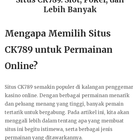
Lebih Banyak
Mengapa Memilih Situs
CK789 untuk Permainan
Online?
Situs CK789 semakin populer di kalangan penggemar
kasino online. Dengan berbagai permainan menarik
dan peluang menang yang tinggi, banyak pemain
tertarik untuk bergabung. Pada artikel ini, kita akan
menggali lebih dalam tentang apa yang membuat
situs ini begitu istimewa, serta berbagai jenis
permainan yang ditawarkannya.