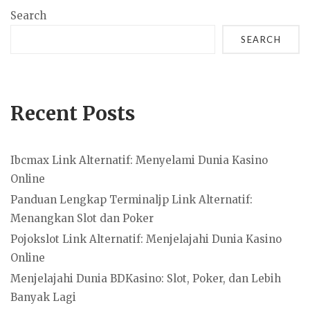
Search
SEARCH
Recent Posts
Ibcmax Link Alternatif: Menyelami Dunia Kasino
Online
Panduan Lengkap Terminaljp Link Alternatif:
Menangkan Slot dan Poker
Pojokslot Link Alternatif: Menjelajahi Dunia Kasino
Online
Menjelajahi Dunia BDKasino: Slot, Poker, dan Lebih
Banyak Lagi