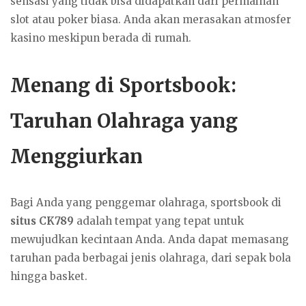
sensasi yang tidak bisa didapatkan dari permainan
slot atau poker biasa. Anda akan merasakan atmosfer
kasino meskipun berada di rumah.
Menang di Sportsbook:
Taruhan Olahraga yang
Menggiurkan
Bagi Anda yang penggemar olahraga, sportsbook di
situs CK789
adalah tempat yang tepat untuk
mewujudkan kecintaan Anda. Anda dapat memasang
taruhan pada berbagai jenis olahraga, dari sepak bola
hingga basket.