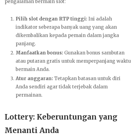
pengalaman bermain slot:
Pilih slot dengan RTP tinggi:
Ini adalah
indikator seberapa banyak uang yang akan
dikembalikan kepada pemain dalam jangka
panjang.
Manfaatkan bonus:
Gunakan bonus sambutan
atau putaran gratis untuk memperpanjang waktu
bermain Anda.
Atur anggaran:
Tetapkan batasan untuk diri
Anda sendiri agar tidak terjebak dalam
permainan.
Lottery: Keberuntungan yang
Menanti Anda