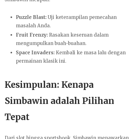
Puzzle Blast:
Uji keterampilan pemecahan
masalah Anda.
Fruit Frenzy:
Rasakan keseruan dalam
mengumpulkan buah-buahan.
Space Invaders:
Kembali ke masa lalu dengan
permainan klasik ini.
Kesimpulan: Kenapa
Simbawin adalah Pilihan
Tepat
Dari slot hingga sportsbook, Simbawin menawarkan