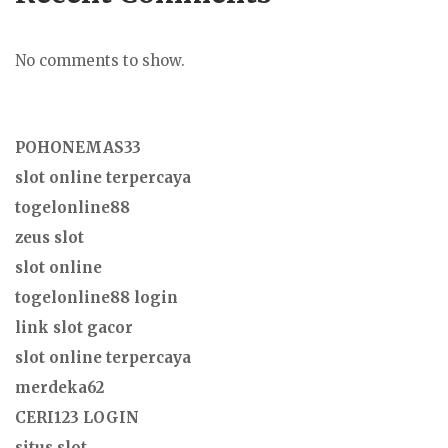
No comments to show.
POHONEMAS33
slot online terpercaya
togelonline88
zeus slot
slot online
togelonline88 login
link slot gacor
slot online terpercaya
merdeka62
CERI123 LOGIN
situs slot