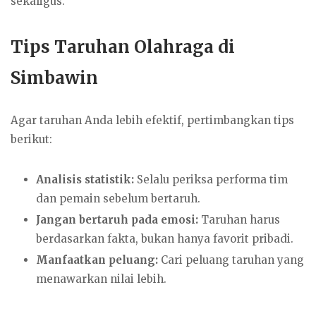
sekaligus.
Tips Taruhan Olahraga di
Simbawin
Agar taruhan Anda lebih efektif, pertimbangkan tips
berikut:
Analisis statistik:
Selalu periksa performa tim
dan pemain sebelum bertaruh.
Jangan bertaruh pada emosi:
Taruhan harus
berdasarkan fakta, bukan hanya favorit pribadi.
Manfaatkan peluang:
Cari peluang taruhan yang
menawarkan nilai lebih.