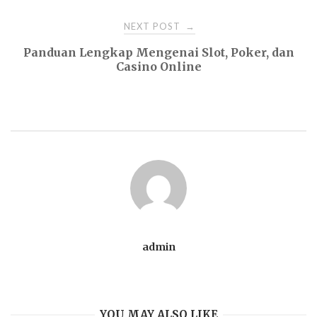
NEXT POST
→
Panduan Lengkap Mengenai Slot, Poker, dan
Casino Online
admin
YOU MAY ALSO LIKE