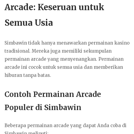
Arcade: Keseruan untuk
Semua Usia
Simbawin tidak hanya menawarkan permainan kasino
tradisional. Mereka juga memiliki sekumpulan
permainan arcade yang menyenangkan. Permainan
arcade ini cocok untuk semua usia dan memberikan
hiburan tanpa batas.
Contoh Permainan Arcade
Populer di Simbawin
Beberapa permainan arcade yang dapat Anda coba di
Simbawin meliputi: