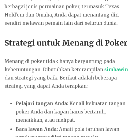
berbagai jenis permainan poker, termasuk Texas
Hold’em dan Omaha, Anda dapat menantang diri
sendiri melawan pemain lain dari seluruh dunia.
Strategi untuk Menang di Poker
Menang di poker tidak hanya bergantung pada
keberuntungan. Dibutuhkan keterampilan
simbawin
dan strategi yang baik. Berikut adalah beberapa
strategi yang dapat Anda terapkan:
Pelajari tangan Anda:
Kenali kekuatan tangan
poker Anda dan kapan harus bertaruh,
menaikkan, atau melipat.
Baca lawan Anda:
Amati pola taruhan lawan