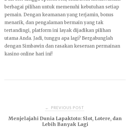
berbagai pilihan untuk memenuhi kebutuhan setiap
pemain. Dengan keamanan yang terjamin, bonus
menarik, dan pengalaman bermain yang tak
tertandingi, platform ini layak dijadikan pilihan
utama Anda. Jadi, tunggu apa lagi? Bergabunglah
dengan Simbawin dan rasakan keseruan permainan
kasino online hari ini!
Post
PREVIOUS POST
←
Menjelajahi Dunia Lapaktoto: Slot, Lotere, dan
navigation
Lebih Banyak Lagi