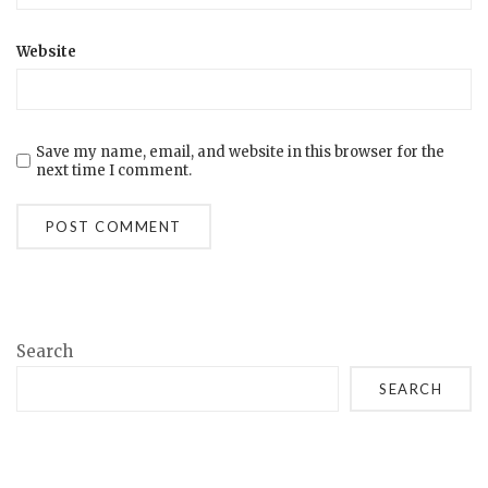
Website
Save my name, email, and website in this browser for the
next time I comment.
Search
SEARCH